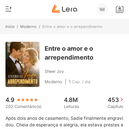
Início
/
Moderno
/
Entre o amor e o arrependimento
0
Início
Loja
Entre o amor e o
Gênero
arrependimento
Moderno
Histórico
Lobisomem
Sheer Joy
Sair
Contos
|
Moderno
1
Cap. / dia
Romance
Baixar App
4.9
4.8M
453
Bilionários
202 Comentário(s)
Leituras
Capítulo
Ranking
Após dois anos de casamento, Sadie finalmente engravi
dou. Cheia de esperança e alegria, ela estava prestes a