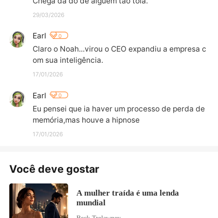
Chega dá dó de alguém tão tola.
29/03/2026
Earl
0
Claro o Noah...virou o CEO expandiu a empresa c
om sua inteligência.
17/01/2026
Earl
0
Eu pensei que ia haver um processo de perda de 
memória,mas houve a hipnose
17/01/2026
Você deve gostar
A mulher traída é uma lenda
mundial