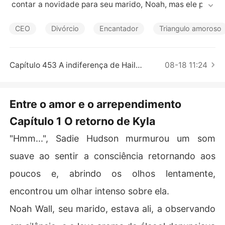
Contos Curtos
 contar a novidade para seu marido, Noah, mas ele pedi
u o divórcio.

CEO
Divórcio
Encantador
Triangulo amoroso
Por causa de uma conspiração, Sadie se viu deitada em 
uma poça de sangue e ligou desesperadamente para N
oah para pedir ajuda. Porém, ele não atendeu e, devast
Capítulo 453 A indiferença de Hailey
08-18 11:24
ada pela traição, ela deixou o país.

O tempo passou e, quando Sadie estava prestes a se ca
Entre o amor e o arrependimento
sar de novo, Noah apareceu, caindo de joelhos. "Tendo
Capítulo 1 O retorno de Kyla
 uma criança nossa, como você pode se casar com outr
o homem?"
"Hmm...", Sadie Hudson murmurou um som
suave ao sentir a consciência retornando aos
poucos e, abrindo os olhos lentamente,
encontrou um olhar intenso sobre ela.
Noah Wall, seu marido, estava ali, a observando