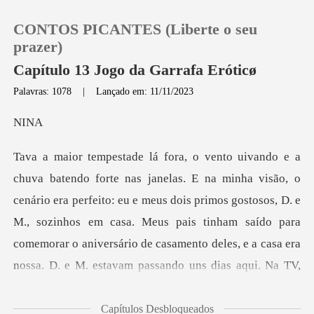
CONTOS PICANTES (Liberte o seu
prazer)
Capítulo 13 Jogo da Garrafa Eróticø
Palavras: 1078
|
Lançado em: 11/11/2023
0
I
Loja
Histórico
era perfeito: eu e meus dois primos gostosos, D. e
M., sozinhos em casa. Meus pais tinham saído para
Sair
comemorar o a
Baixar App
Capítulos Desbloqueados