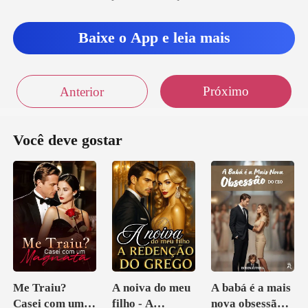
Baixe o App e leia mais
Próximo
Anterior
Você deve gostar
Me Traiu?
A noiva do meu
A babá é a mais
Casei com um
filho - A
nova obsessão