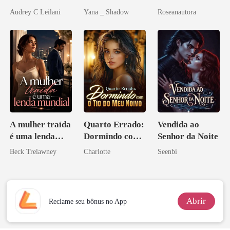
Magnata
Redenção do
do CEO
Audrey C Leilani
Yana _ Shadow
Roseanautora
grego
A mulher traída
Quarto Errado:
Vendida ao
é uma lenda
Dormindo com
Senhor da Noite
mundial
o Tio do Meu
Beck Trelawney
Charlotte
Seenbi
Noivo
Abrir
Reclame seu bônus no App