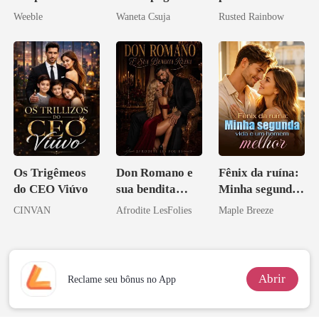
meu chefe
o Pai da Minha
Preciosa
Weeble
Waneta Csuja
Rusted Rainbow
Melhor Amiga
princesa de uma
família
mafiosa!
Os Trigêmeos
Don Romano e
Fênix da ruína:
do CEO Viúvo
sua bendita
Minha segunda
ruína
vida e um
CINVAN
Afrodite LesFolies
Maple Breeze
homem melhor
Abrir
Reclame seu bônus no App