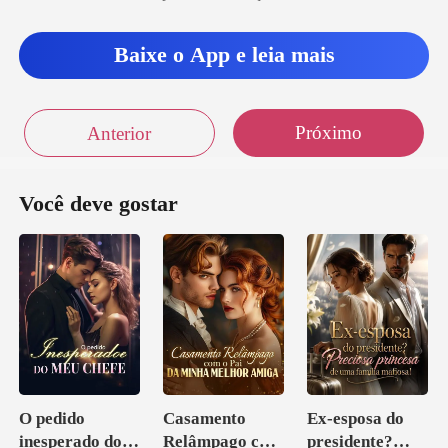
Baixe o App e leia mais
Próximo
Anterior
Você deve gostar
O pedido
Casamento
Ex-esposa do
inesperado do
Relâmpago com
presidente?