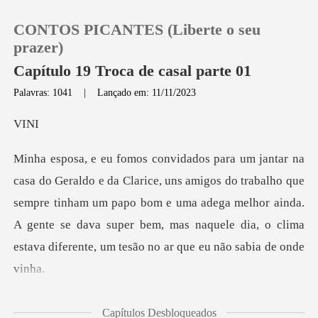
CONTOS PICANTES (Liberte o seu
prazer)
Capítulo 19 Troca de casal parte 01
Palavras: 1041
|
Lançado em: 11/11/2023
0
I
Loja
s do trabalho que
Histórico
sempre tinham um papo bom e uma adega melhor ainda.
A gente se dava super b
Sair
Baixar App
um vinho tinto aqui,
Capítulos Desbloqueados