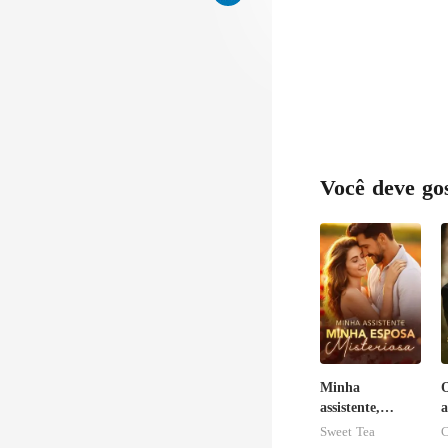
Você deve go
Minha
assistente,
a
minha esposa
Sweet Tea
C
misteriosa