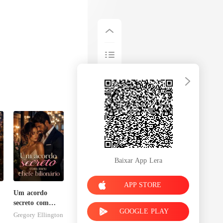
Baixar App Lera
APP STORE
Um acordo
secreto com
GOOGLE PLAY
meu chefe
Gregory Ellington
bilionário