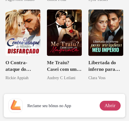
Sangue
pai dele
O Contra-
Me Traiu?
Libertada do
ataque do
Casei com um
inferno para
Bilionário
Magnata
reivindicar meu
Rickie Appiah
Audrey C Leilani
Clara Voss
Disfarçado
império
Abrir
Reclame seu bônus no App