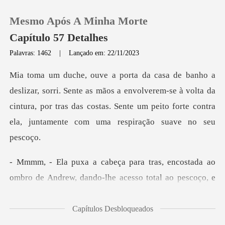
Mesmo Após A Minha Morte
Capítulo 57 Detalhes
Palavras: 1462
|
Lançado em: 22/11/2023
0
as mãos a envolverem-se à volta da
Loja
cintura, por tras das costas. Sente um
Histórico
Sair
costada ao
ombro de Andrew, dando-lhe ace
Baixar App
Capítulos Desbloqueados