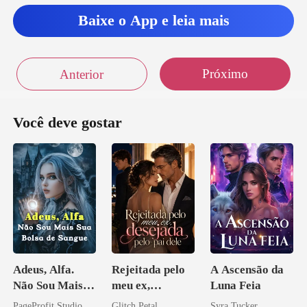
Baixe o App e leia mais
Próximo
Anterior
Você deve gostar
Adeus, Alfa.
Rejeitada pelo
A Ascensão da
Não Sou Mais
meu ex,
Luna Feia
Sua Bolsa de
desejada pelo
PageProfit Studio
Glitch Petal
Syra Tucker