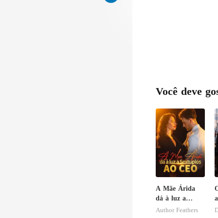
deslumbrante
Você deve go
A Mãe Árida
O
dá à luz a
a
Sextuplos ao
a
Author Feathers
D
CEO