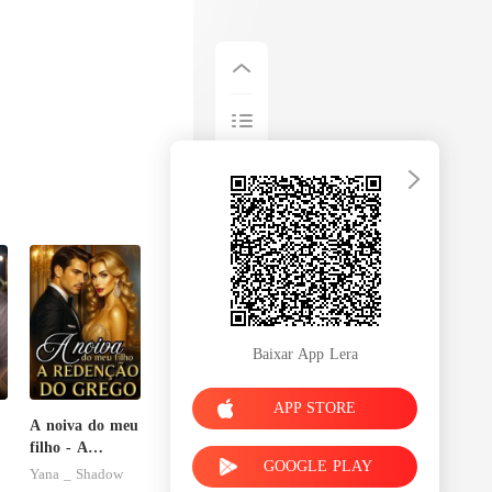
Baixar App Lera
APP STORE
A noiva do meu
filho - A
GOOGLE PLAY
Redenção do
Yana _ Shadow
grego