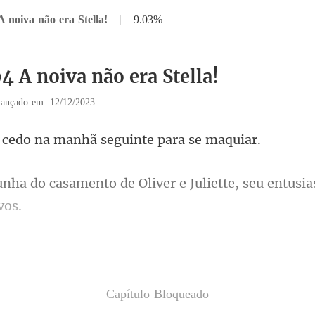
A noiva não era Stella!
|
9.03%
4 A noiva não era Stella!
ançado em: 12/12/2023
o na manhã seguint
e Oliver e Juliette, seu entusi
tella saiu do quarto e
apturado inúmeras fot
—— Capítulo Bloqueado ——