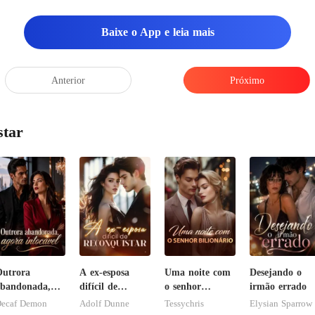
s de
Baixe o App e leia mais
Anterior
Próximo
star
utrora
A ex-esposa
Uma noite com
Desejando o
bandonada,
difícil de
o senhor
irmão errado
gora intocável
reconquistar
Bilionário
ecaf Demon
Adolf Dunne
Tessychris
Elysian Sparrow