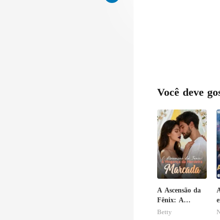
Você deve go
A Ascensão da
A
Fênix: A
e
Vingança da
c
Betty
N
Herdeira