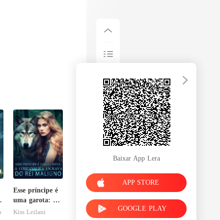
Baixar App Lera
APP STORE
Esse príncipe é
uma garota: A
GOOGLE PLAY
l
companheira
o
Kiss Leilani
escrava do rei