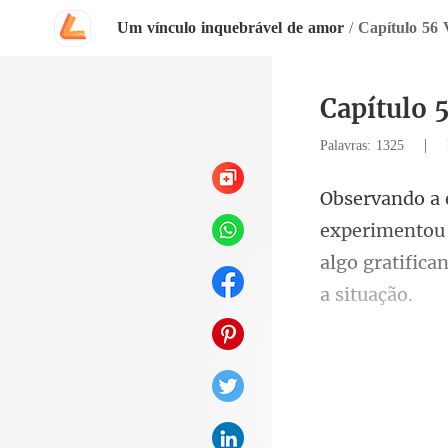
Um vínculo inquebrável de amor
/
Capítulo 56 V
Capítulo 
|
Palavras: 1325
tou
algo gratifica
de