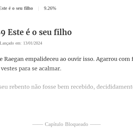
ste é o seu filho
|
9.26%
9 Este é o seu filho
Lançado em: 13/01/2024
ouvir isso. Agarrou com 
fosse bem recebido, decidi
tem algo de bom p
—— Capítulo Bloqueado ——