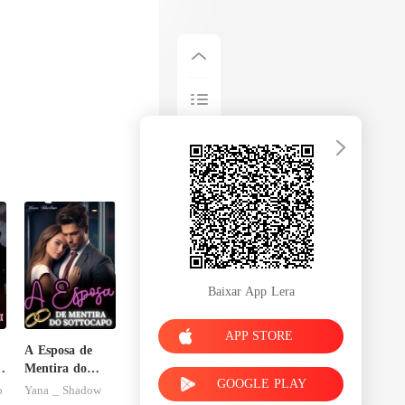
Baixar App Lera
APP STORE
A Esposa de
o
Mentira do
GOOGLE PLAY
u
Sottocapo
o
Yana _ Shadow