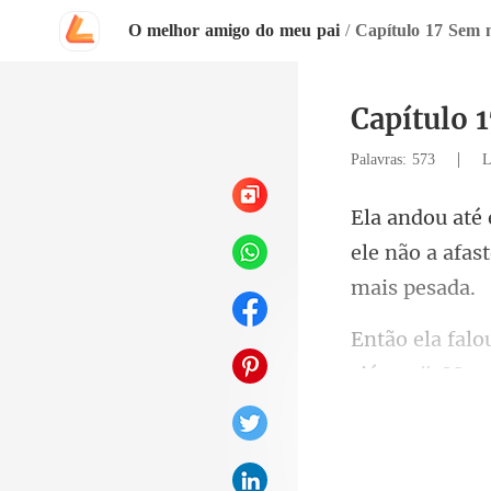
O melhor amigo do meu pai
/
Capítulo 17 Sem
Capítulo 
|
Palavras: 573
L
ele não a afas
ciúmes". Mas 