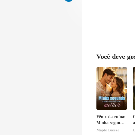
Você deve go
Fênix da ruína:
Minha segunda
a
vida e um
Maple Breeze
C
homem melhor