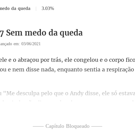
 medo da queda
|
3.03%
17 Sem medo da queda
ançado em: 03/06/2021
corpo fic
tou e nem disse na
stav
ele ainda não disse nada, ele apenas
—— Capítulo Bloqueado ——