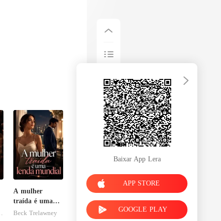
Baixar App Lera
APP STORE
A mulher
traída é uma
GOOGLE PLAY
lenda mundial
esFolies
Beck Trelawney