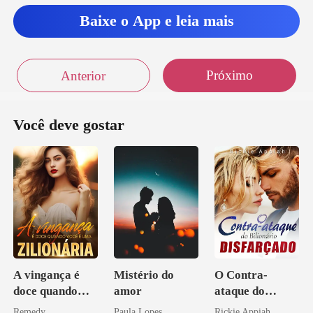
Baixe o App e leia mais
Próximo
Anterior
Você deve gostar
A vingança é
Mistério do
O Contra-
doce quando
amor
ataque do
você é uma
Bilionário
Remedy
Paula Lopes
Rickie Appiah