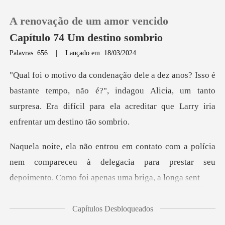
A renovação de um amor vencido
Capítulo 74 Um destino sombrio
Palavras: 656
|
Lançado em: 18/03/2024
0
tempo, não é?", indagou Alicia, um tanto
Loja
surpresa. Era difícil p
Histórico
ícia
Sair
nem compareceu à delegacia para prestar seu
d
Baixar App
Capítulos Desbloqueados