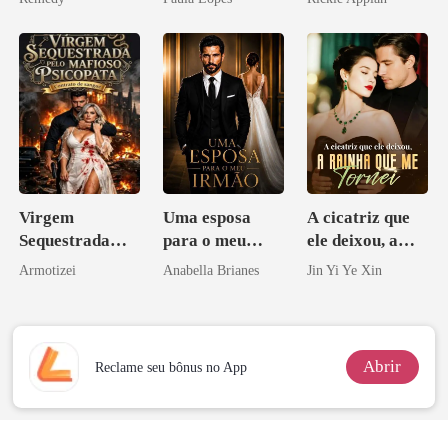
zilionária
Disfarçado
Virgem
Uma esposa
A cicatriz que
Sequestrada
para o meu
ele deixou, a
pelo Mafioso
irmão
rainha que me
Armotizei
Anabella Brianes
Jin Yi Ye Xin
Psicopata :
tornei
CONTRATO
DE SANGUE
Abrir
Reclame seu bônus no App