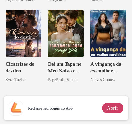
Perder Sua
Verdadeira
Companheira
Cicatrizes do
Dei um Tapa no
A vingança da
destino
Meu Noivo e
ex-mulher
Casei com o
curvilínea
Syra Tucker
PageProfit Studio
Nieves Gomez
Bilionário
Inimigo Dele
Abrir
Reclame seu bônus no App