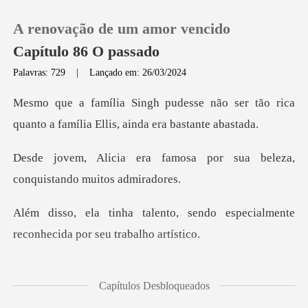
A renovação de um amor vencido
Capítulo 86 O passado
Palavras: 729
|
Lançado em: 26/03/2024
0
não ser tão rica
quanto a família
Loja
mosa por sua beleza,
conqu
Histórico
sendo especialmente
Sair
reconheci
Baixar App
importância para coisa
Capítulos Desbloqueados