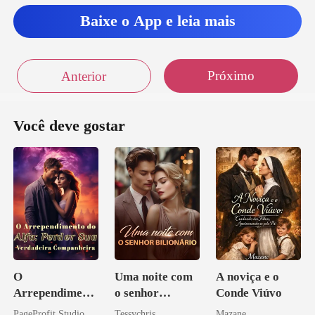
Baixe o App e leia mais
Próximo
Anterior
Você deve gostar
O
Uma noite com
A noviça e o
Arrependiment
o senhor
Conde Viúvo
o do Alfa:
Bilionário
PageProfit Studio
Tessychris
Mazane