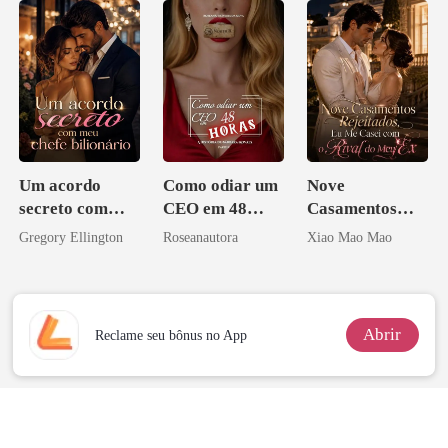
Um acordo
Como odiar um
Nove
secreto com
CEO em 48
Casamentos
meu chefe
horas
Rejeitados, Eu
Gregory Ellington
Roseanautora
Xiao Mao Mao
bilionário
Me Casei com o
Rival do Meu
Ex
Abrir
Reclame seu bônus no App