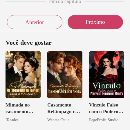
Fim do capítulo
Próximo
Anterior
Você deve gostar
Mimada no
Casamento
Vínculo Falso
casamento
Relâmpago com
com o Poderoso
relâmpago com
o Pai da Minha
Inimigo do Meu
IReader
Waneta Csuja
PageProfit Studio
o magnata
Melhor Amiga
Ex