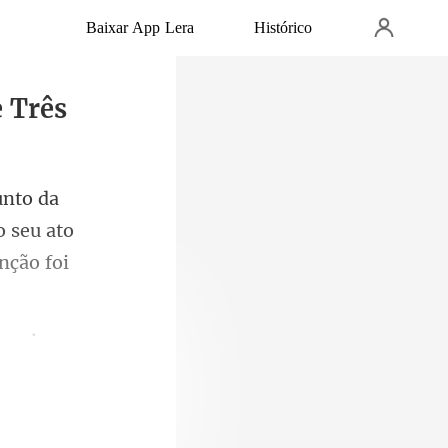
Baixar App Lera
Histórico
e Três
o seu ato
s pala