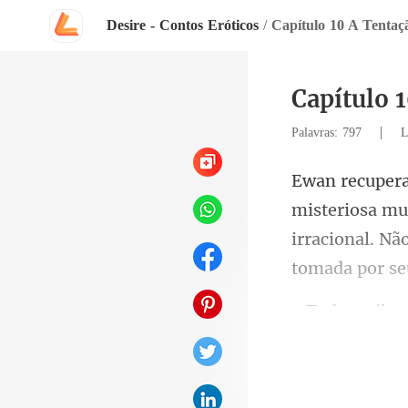
Desire - Contos Eróticos
/
Capítulo 
|
Palavras: 797
L
mul
irracional. Nã