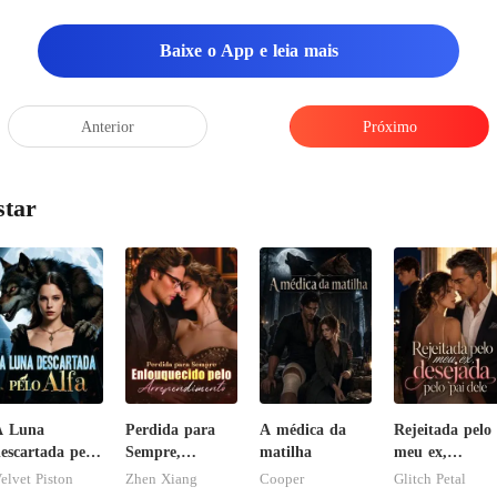
Baixe o App e leia mais
Anterior
Próximo
star
A Luna
Perdida para
A médica da
Rejeitada pelo
escartada pelo
Sempre,
matilha
meu ex,
lfa
Enlouquecido
desejada pelo
elvet Piston
Zhen Xiang
Cooper
Glitch Petal
pelo
pai dele