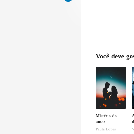
Você deve go
Mistério do
amor
d
A
Paula Lopes
V