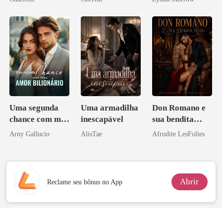
Noivo
Uma segunda
Uma armadilha
Don Romano e
chance com meu
inescapável
sua bendita
amor bilionário
ruína
Arny Gallucio
AlisTae
Afrodite LesFolies
Abrir
Reclame seu bônus no App