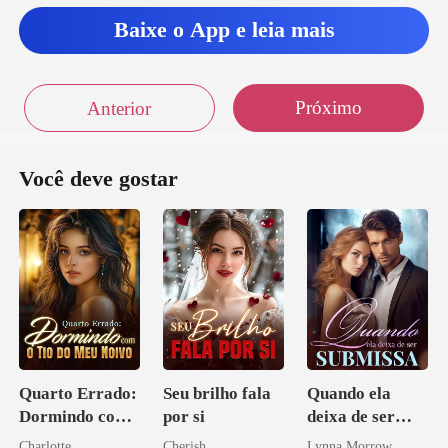
Baixe o App e leia mais
Próximo
Anterior
Você deve gostar
Quarto Errado:
Seu brilho fala
Quando ela
Dormindo com
por si
deixa de ser
o Tio do Meu
submissa
Charlotte
Cherish
Lynna Morrow