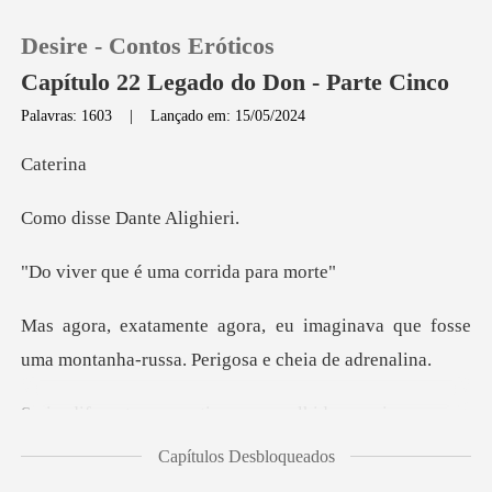
Desire - Contos Eróticos
Capítulo 22 Legado do Don - Parte Cinco
Palavras: 1603
|
Lançado em: 15/05/2024
0
eri
e Dante A
Loja
é uma corrid
Histórico
aginava que fosse
Sair
uma montanha-rus
Baixar App
caminho ou pudesse sair antes que o cinto se apertasse
Capítulos Desbloqueados