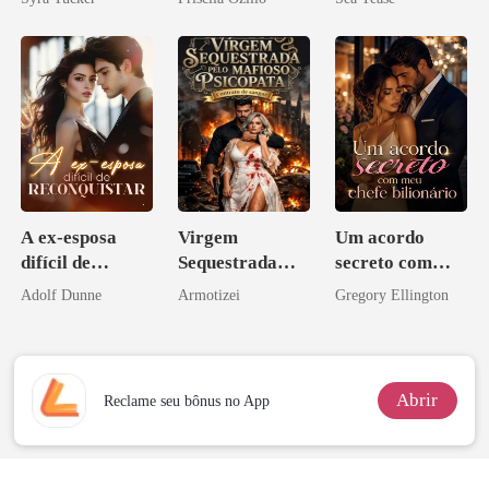
A ex-esposa
Virgem
Um acordo
difícil de
Sequestrada
secreto com
reconquistar
pelo Mafioso
meu chefe
Adolf Dunne
Armotizei
Gregory Ellington
Psicopata :
bilionário
CONTRATO
DE SANGUE
Abrir
Reclame seu bônus no App