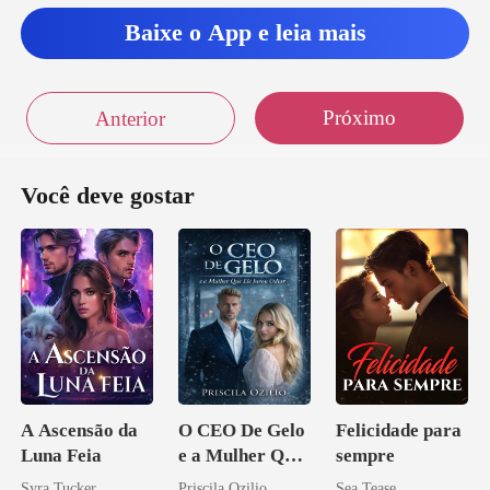
Baixe o App e leia mais
Próximo
Anterior
Você deve gostar
A Ascensão da
O CEO De Gelo
Felicidade para
Luna Feia
e a Mulher Que
sempre
Ele Jurou Odiar
Syra Tucker
Priscila Ozilio
Sea Tease