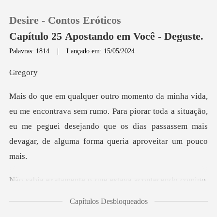
Desire - Contos Eróticos
Capítulo 25 Apostando em Você - Deguste.
Palavras: 1814
|
Lançado em: 15/05/2024
0
eg
Loja
m rumo. Para piorar toda a situação,
eu me peguei desejando que os dias
Histórico
Sair
endo comigo,
Baixar App
ou com a droga do meu coraçã
Capítulos Desbloqueados