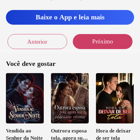
Baixe o App e leia mais
Próximo
Anterior
Você deve gostar
Vendida ao
Outrora esposa
Hora de deixar
Senhor da Noite
tola, agora sua
de ser tola