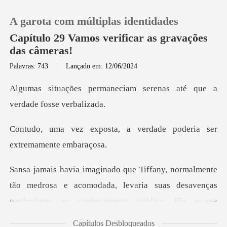
A garota com múltiplas identidades
Capítulo 29 Vamos verificar as gravações
das câmeras!
Palavras: 743
|
Lançado em: 12/06/2024
0
ciam serenas até que a
Loja
ve
, a verdade poderia ser
Histórico
Sair
e acomodada, levaria suas desavenças
Baixar App
particulares ao conheciment
Capítulos Desbloqueados