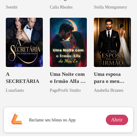
obsessão eterna
Seenbi
Calla Rhodes
Stella Montgomery
A
Uma Noite com
Uma esposa
SECRETÁRIA
o Irmão Alfa do
para o meu
Meu Ex
irmão
LunaSants
PageProfit Studio
Anabella Brianes
Abrir
Reclame seu bônus no App