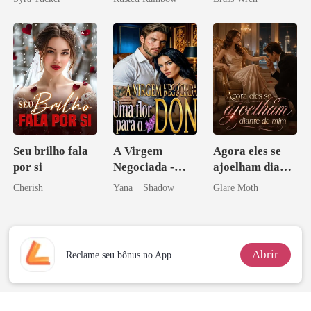
princesa de uma
família
mafiosa!
Seu brilho fala
A Virgem
Agora eles se
por si
Negociada -
ajoelham diante
Uma flor para o
de mim
Cherish
Yana _ Shadow
Glare Moth
Don
Abrir
Reclame seu bônus no App