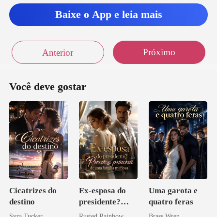
Baixe o App e leia mais
Próximo
Anterior
Você deve gostar
Cicatrizes do
Ex-esposa do
Uma garota e
destino
presidente?
quatro feras
Preciosa
Syra Tucker
Rusted Rainbow
Brass Wren