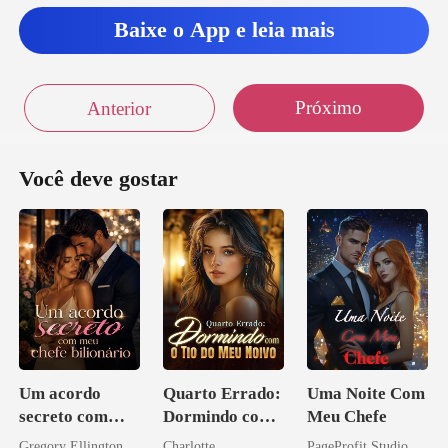
Baixe o App e leia mais
Próximo
Anterior
Você deve gostar
Um acordo
Quarto Errado:
Uma Noite Com
secreto com
Dormindo com
Meu Chefe
meu chefe
o Tio do Meu
Gregory Ellington
Charlotte
PageProfit Studio