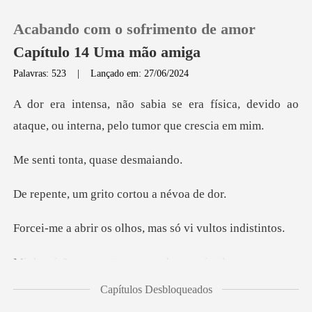
Acabando com o sofrimento de amor
Capítulo 14 Uma mão amiga
Palavras: 523
|
Lançado em: 27/06/2024
0
física, devido ao
ataque, ou inter
Loja
nta, quase
Histórico
grito cortou
Sair
s olhos, mas só vi
va turva, e nada
Baixar App
Capítulos Desbloqueados
ndia para mim,