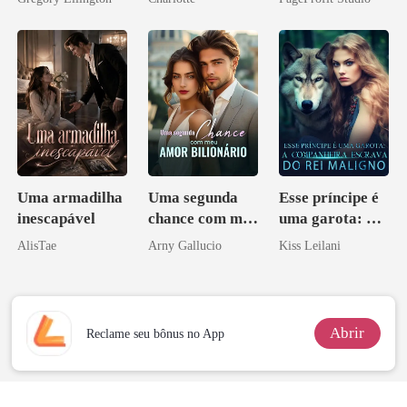
bilionário
Noivo
Uma armadilha
Uma segunda
Esse príncipe é
inescapável
chance com meu
uma garota: A
amor bilionário
companheira
AlisTae
Arny Gallucio
Kiss Leilani
escrava do rei
maligno
Abrir
Reclame seu bônus no App