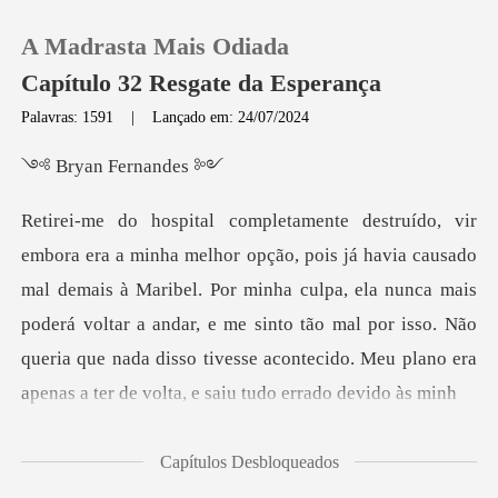
A Madrasta Mais Odiada
Capítulo 32 Resgate da Esperança
Palavras: 1591
|
Lançado em: 24/07/2024
0
n Fern
Loja
l demais à Maribel. Por minha culpa, ela nunca mais
Histórico
poderá voltar a andar, e me sinto tão mal por isso. Não
Sair
q
Baixar App
Capítulos Desbloqueados