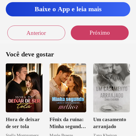
Baixe o App e leia mais
Próximo
Anterior
Você deve gostar
Hora de deixar
Fênix da ruína:
Um casamento
de ser tola
Minha segunda
arranjado
vida e um
Stella Montgomery
Maple Breeze
Zana Kheiron