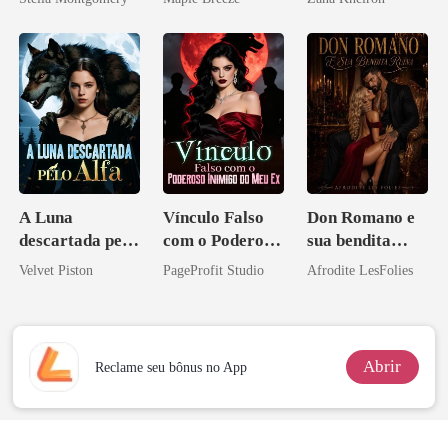
homem melhor
A Luna
Vínculo Falso
Don Romano e
descartada pelo
com o Poderoso
sua bendita
Alfa
Inimigo do Meu
ruína
Velvet Piston
PageProfit Studio
Afrodite LesFolies
Ex
Abrir
Reclame seu bônus no App