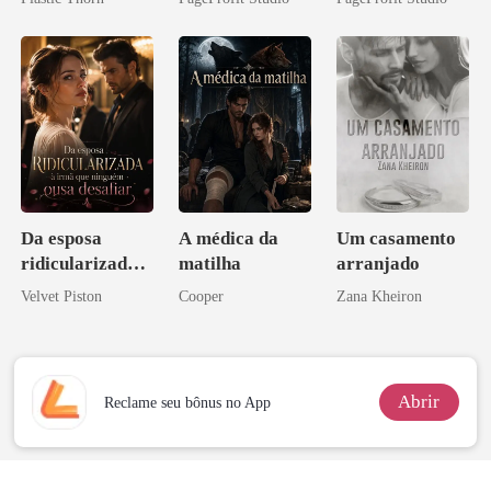
coração
Ex
Contrato Real
da Híbrida
Da esposa
A médica da
Um casamento
ridicularizada à
matilha
arranjado
irmã que
Velvet Piston
Cooper
Zana Kheiron
ninguém ousa
desafiar
Abrir
Reclame seu bônus no App