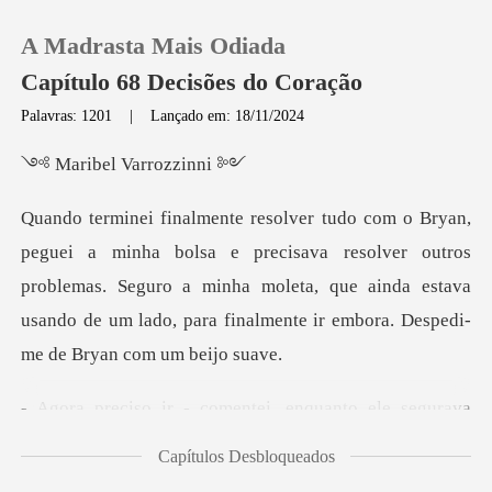
A Madrasta Mais Odiada
Capítulo 68 Decisões do Coração
Palavras: 1201
|
Lançado em: 18/11/2024
0
el Varr
Loja
ecisava resolver outros
problemas. Seguro a minha moleta, que ainda estava
Histórico
usan
Sair
i, enquanto ele segurava
Baixar App
min
Capítulos Desbloqueados