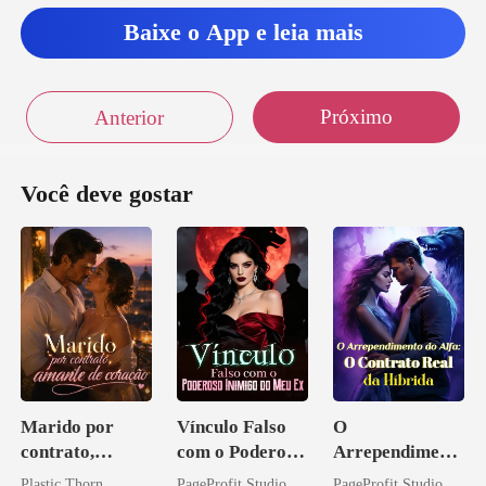
Baixe o App e leia mais
Próximo
Anterior
Você deve gostar
Marido por
Vínculo Falso
O
contrato,
com o Poderoso
Arrependiment
amante de
Inimigo do Meu
o do Alfa: O
Plastic Thorn
PageProfit Studio
PageProfit Studio