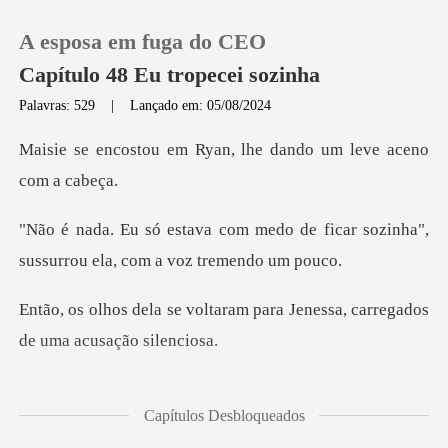
A esposa em fuga do CEO
Capítulo 48 Eu tropecei sozinha
Palavras: 529
|
Lançado em: 05/08/2024
0
Ryan, lhe dando um lev
Loja
do de ficar sozinha",
sussurrou
Histórico
aram para Jenessa, carregado
Sair
Baixar App
, Ryan perguntou, com a
Capítulos Desbloqueados
expres