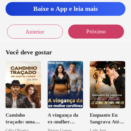
Baixe o App e leia mais
Próximo
Anterior
Você deve gostar
Caminho
A vingança da
Enquanto Eu
traçado: uma
ex-mulher
Sangrava Até a
babá na fazenda
curvilínea
Morte, Ele
Célia Oliveira
Nieves Gomez
Lady Ann