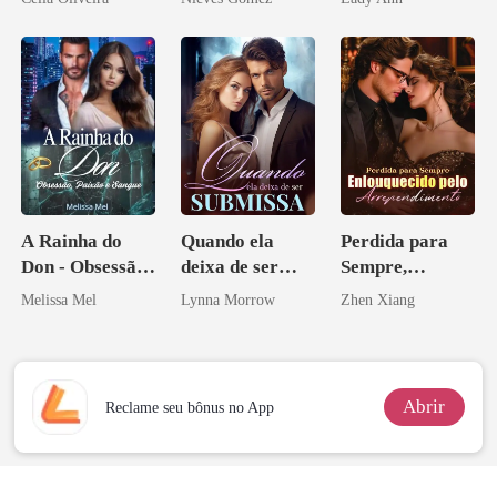
Acendia
Lanternas Para
Ela
A Rainha do
Quando ela
Perdida para
Don - Obsessão,
deixa de ser
Sempre,
Paixão e Sangue
submissa
Enlouquecido
Melissa Mel
Lynna Morrow
Zhen Xiang
pelo
Arrependiment
o
Abrir
Reclame seu bônus no App