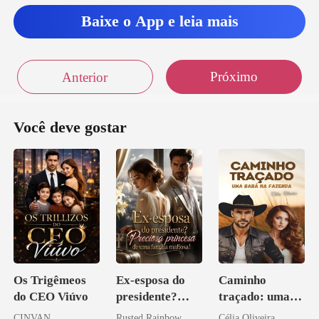
Baixe o App e leia mais
Próximo
Anterior
Você deve gostar
Os Trigêmeos
Ex-esposa do
Caminho
do CEO Viúvo
presidente?
traçado: uma
Preciosa
babá na fazenda
CINVAN
Rusted Rainbow
Célia Oliveira