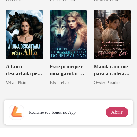
princesa de uma
família
mafiosa!
A Luna
Esse príncipe é
Mandaram-me
descartada pelo
uma garota: A
para a cadeia?
Alfa
companheira
Agora me
Velvet Piston
Kiss Leilani
Oyster Paradox
escrava do rei
vejam esmagá-
maligno
los
Abrir
Reclame seu bônus no App