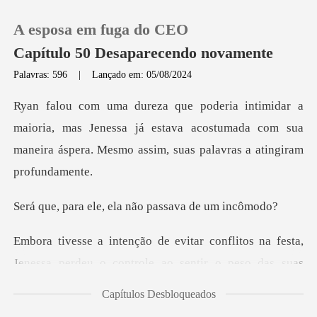
A esposa em fuga do CEO
Capítulo 50 Desaparecendo novamente
Palavras: 596
|
Lançado em: 05/08/2024
0
a, mas Jenessa já estava acostumada com sua
Loja
maneira áspe
Histórico
e, ela não passav
Sair
flitos na festa,
Jenessa perdeu o contr
Baixar App
Capítulos Desbloqueados