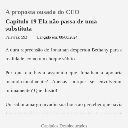
A proposta ousada do CEO
Capítulo 19 Ela não passa de uma
substituta
Palavras: 593
|
Lançado em: 08/08/2024
0
despertou Bethany para a
Loja
rea
apoiaria
Histórico
incondicionalmente? Apenas porq
Sair
r que havia
Baixar App
superestimado o relacionamento
Capítulos Desbloqueados