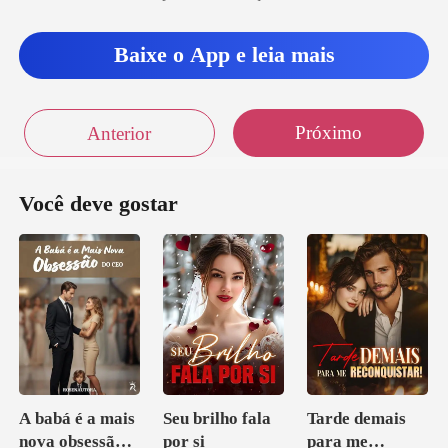
Baixe o App e leia mais
Próximo
Anterior
Você deve gostar
A babá é a mais
Seu brilho fala
Tarde demais
nova obsessão
por si
para me