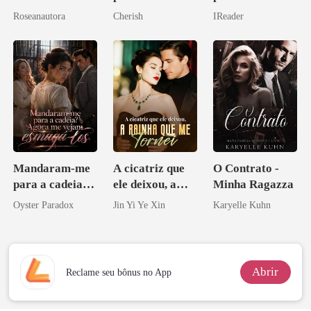
do CEO
reconquistar!
Roseanautora
Cherish
IReader
Mandaram-me
A cicatriz que
O Contrato -
para a cadeia?
ele deixou, a
Minha Ragazza
Agora me
rainha que me
Oyster Paradox
Jin Yi Ye Xin
Karyelle Kuhn
vejam esmagá-
tornei
los
Abrir
Reclame seu bônus no App