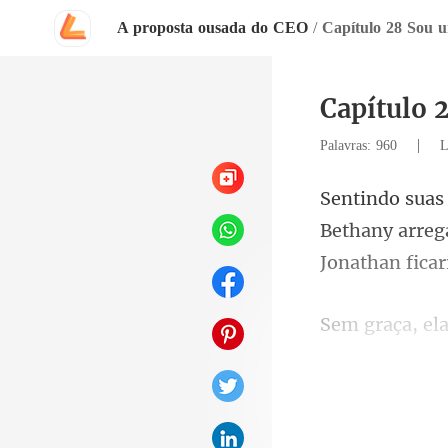
A proposta ousada do CEO
/
Capítulo 28 Sou 
Capítulo 
|
Palavras: 960
L
Bethany arrega
parecer mais t