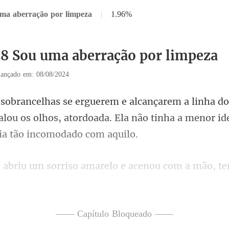
uma aberração por limpeza
|
1.96%
28 Sou uma aberração por limpeza
ançado em: 08/08/2024
lou os olhos, atordoada. Ela não tinha a
a mão, te
ranquila. "Ah, senhor
—— Capítulo Bloqueado ——