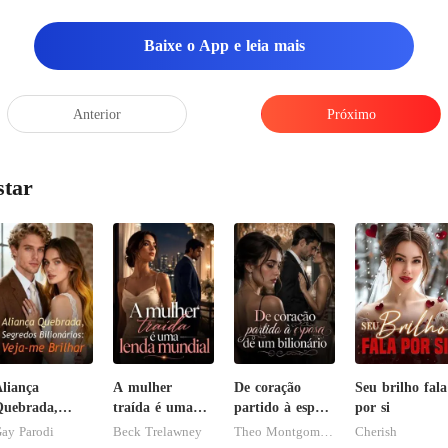
Baixe o App e leia mais
Anterior
Próximo
star
liança
A mulher
De coração
Seu brilho fala
uebrada,
traída é uma
partido à esposa
por si
egredos
lenda mundial
de um
ay Parodi
Beck Trelawney
Theo Montgomery
Cherish
ilionários:
bilionário