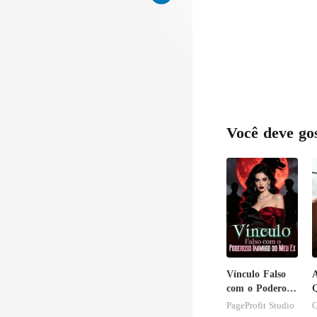
Você deve go
Vínculo Falso
A
com o Poderoso
Q
Inimigo do Meu
S
PageProfit Studio
G
Ex
B