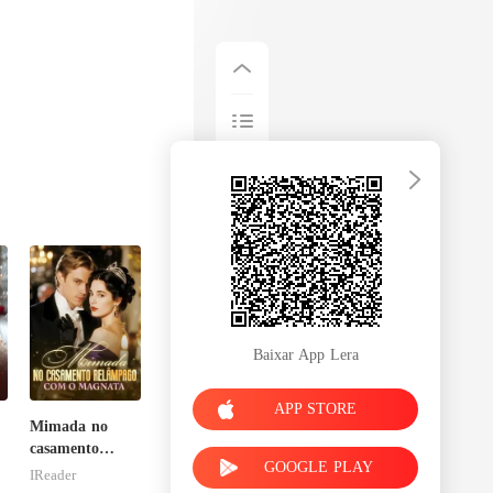
Baixar App Lera
APP STORE
Mimada no
casamento
GOOGLE PLAY
relâmpago com
IReader
o magnata