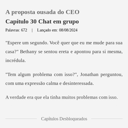
A proposta ousada do CEO
Capítulo 30 Chat em grupo
Palavras: 672
|
Lançado em: 08/08/2024
0
mude para sua
casa?" Bethany se sentou e
Loja
Jonathan perguntou,
Histórico
com uma ex
Sair
ela tinha muitos p
Baixar App
ter que enfrentar Jona
Capítulos Desbloqueados