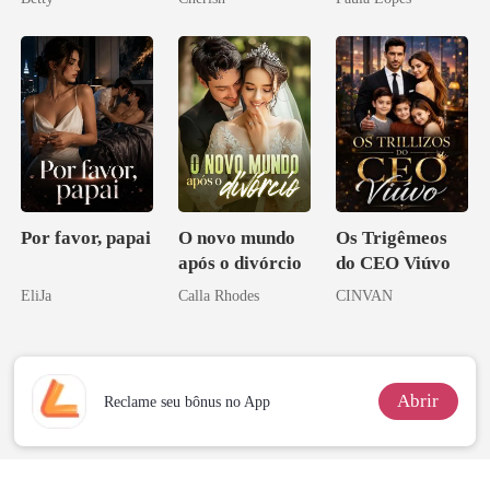
Herdeira
Marcada
Por favor, papai
O novo mundo
Os Trigêmeos
após o divórcio
do CEO Viúvo
EliJa
Calla Rhodes
CINVAN
Abrir
Reclame seu bônus no App