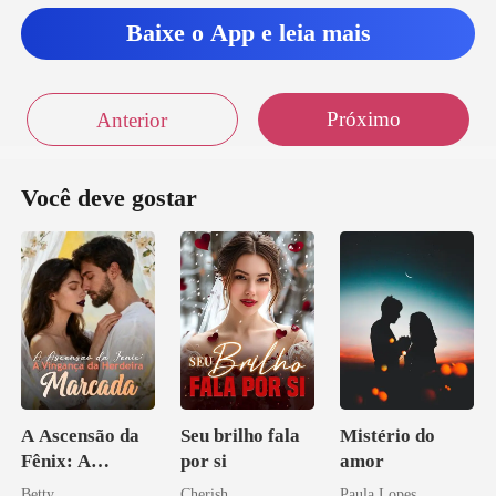
Baixe o App e leia mais
Próximo
Anterior
Você deve gostar
A Ascensão da
Seu brilho fala
Mistério do
Fênix: A
por si
amor
Vingança da
Betty
Cherish
Paula Lopes