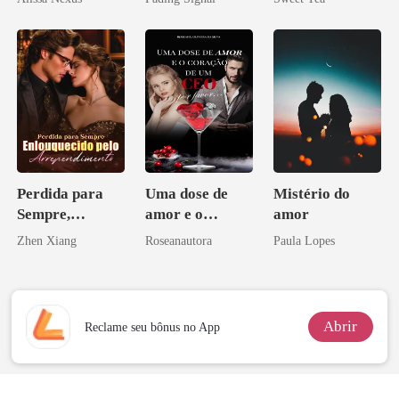
inimigo do ex
misteriosa
Perdida para
Uma dose de
Mistério do
Sempre,
amor e o
amor
Enlouquecido
coração de um
Zhen Xiang
Roseanautora
Paula Lopes
pelo
CEO, por favor
Arrependiment
o
Abrir
Reclame seu bônus no App