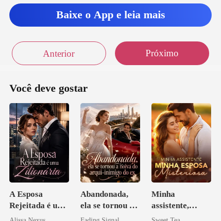
Baixe o App e leia mais
Próximo
Anterior
Você deve gostar
A Esposa
Abandonada,
Minha
Rejeitada é uma
ela se tornou a
assistente,
Zilionária
noiva do arqui-
minha esposa
Alissa Nexus
Fading Signal
Sweet Tea