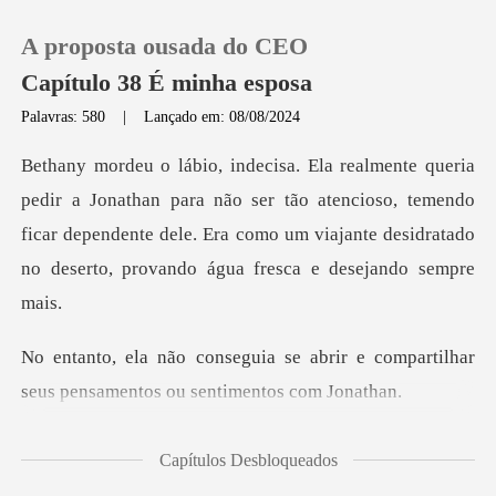
A proposta ousada do CEO
Capítulo 38 É minha esposa
Palavras: 580
|
Lançado em: 08/08/2024
0
ra não ser tão atencioso, temendo
Loja
ficar dependente dele. Era como um viaja
Histórico
Sair
abrir e compartilhar
seus pensame
Baixar App
arem à
Capítulos Desbloqueados