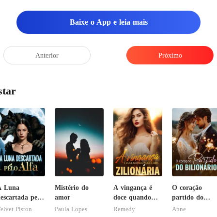
Baixe o App e leia mais
Anterior
Próximo
star
A Luna
Mistério do
A vingança é
O coração
escartada pelo
amor
doce quando
partido do
lfa
você é uma
bilionário
elvet Piston
Paula Lopes
Remedy
Anne
zilionária