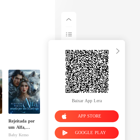
Baixar App Lera
APP STORE
Rejeitada por
um Alfa,
GOOGLE PLAY
amada por um
Baby Kemo
Licantropo