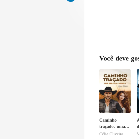
Você deve go
Caminho
traçado: uma
d
babá na
A
Célia Oliveira
V
fazenda