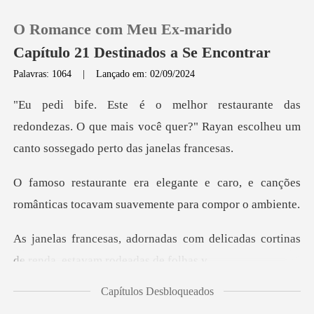
O Romance com Meu Ex-marido
Capítulo 21 Destinados a Se Encontrar
Palavras: 1064
|
Lançado em: 02/09/2024
0
edondezas. O que mais você quer?" Rayan escolheu
Loja
caro, e canções
Histórico
românticas tocavam
Sair
com delicadas cortinas
de rend
Baixar App
Capítulos Desbloqueados