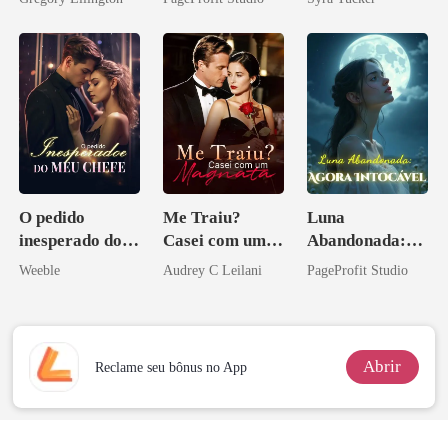
bilionário
Ex
O pedido
Me Traiu?
Luna
inesperado do
Casei com um
Abandonada:
meu chefe
Magnata
Agora Intocável
Weeble
Audrey C Leilani
PageProfit Studio
Abrir
Reclame seu bônus no App