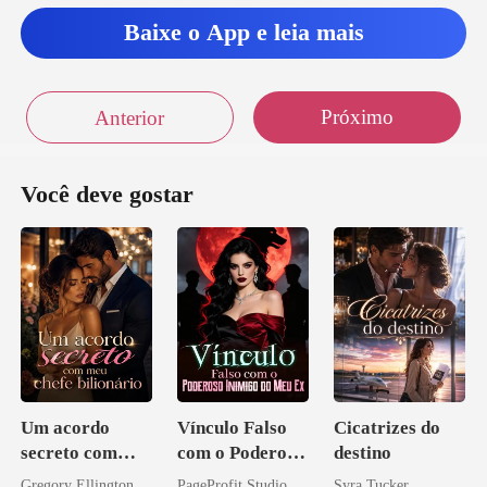
Baixe o App e leia mais
Próximo
Anterior
Você deve gostar
Um acordo
Vínculo Falso
Cicatrizes do
secreto com
com o Poderoso
destino
meu chefe
Inimigo do Meu
Gregory Ellington
PageProfit Studio
Syra Tucker