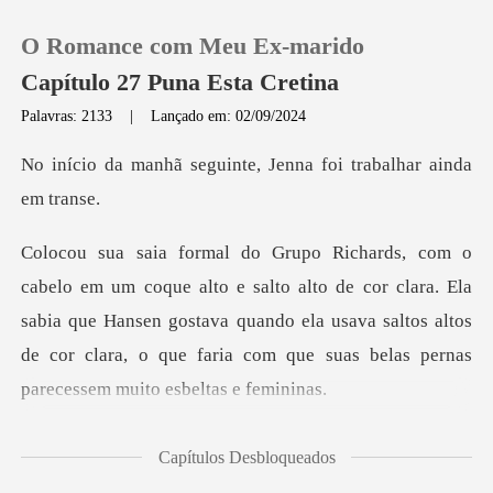
O Romance com Meu Ex-marido
Capítulo 27 Puna Esta Cretina
Palavras: 2133
|
Lançado em: 02/09/2024
0
guinte, Jenna foi tra
Loja
to de cor clara. Ela
Histórico
sabia que Hansen gostava quando ela usava saltos altos
Sair
de cor
Baixar App
a parecen
Capítulos Desbloqueados