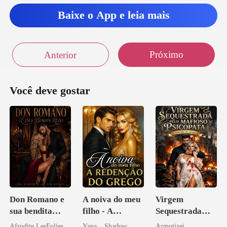
Baixe o App e leia mais
Próximo
Anterior
Você deve gostar
Don Romano e
A noiva do meu
Virgem
sua bendita
filho - A
Sequestrada
ruína
Redenção do
pelo Mafioso
Afrodite LesFolies
Yana _ Shadow
Armotizei