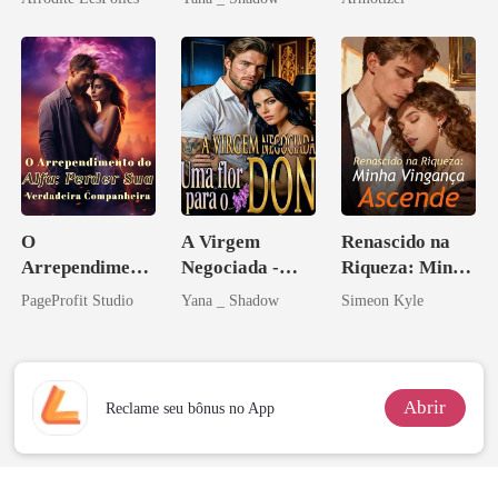
grego
Psicopata :
CONTRATO
DE SANGUE
O
A Virgem
Renascido na
Arrependiment
Negociada -
Riqueza: Minha
o do Alfa:
Uma flor para o
Vingança
PageProfit Studio
Yana _ Shadow
Simeon Kyle
Perder Sua
Don
Ascende
Verdadeira
Companheira
Abrir
Reclame seu bônus no App