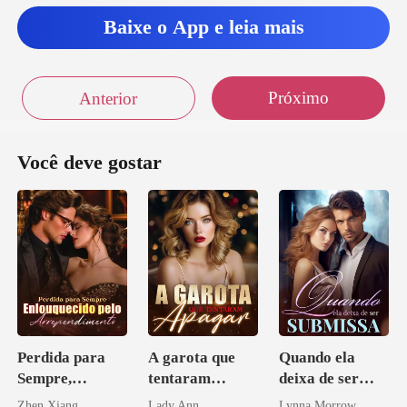
Baixe o App e leia mais
Próximo
Anterior
Você deve gostar
Perdida para
A garota que
Quando ela
Sempre,
tentaram
deixa de ser
Enlouquecido
apagar
submissa
Zhen Xiang
Lady Ann
Lynna Morrow