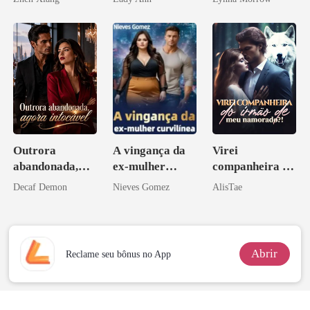
pelo
Arrependiment
o
Outrora
A vingança da
Virei
abandonada,
ex-mulher
companheira do
agora intocável
curvilínea
irmão de meu
Decaf Demon
Nieves Gomez
AlisTae
namorado?!
Abrir
Reclame seu bônus no App