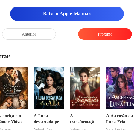
Baixe o App e leia mais
Anterior
Próximo
star
 noviça e o
A Luna
A
A Ascensão da
onde Viúvo
descartada pelo
transformação
Luna Feia
Alfa
inesperada da
azane
Velvet Piston
Valentine
Syra Tucker
minha ex-esposa