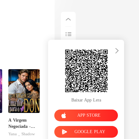
Baixar App Lera
APP STORE
A Virgem
Negociada -
GOOGLE PLAY
Uma flor para
Yana _ Shadow
o Don