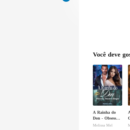
Você deve go
A Rainha do
A
Don - Obsessão,
C
Paixão e
Melissa Mel
M
Sangue