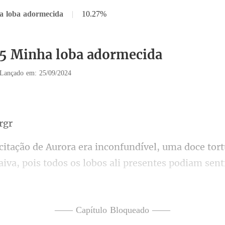
a loba adormecida
|
10.27%
15 Minha loba adormecida
Lançado em: 25/09/2024
pois todos os lobos ali presentes podiam sent
olhares lascivos que el
—— Capítulo Bloqueado ——
tendi minha