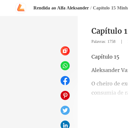
Rendida ao Alfa Aleksander
/
Capítulo 15 Minh
Capítulo 
|
Palavras: 1758
ítu
ander
disso eram os 
s