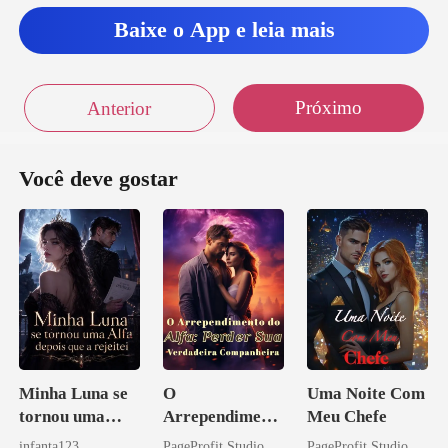
Baixe o App e leia mais
Próximo
Anterior
Você deve gostar
Minha Luna se
O
Uma Noite Com
tornou uma
Arrependiment
Meu Chefe
Alfa depois que
o do Alfa:
infanta123
PageProfit Studio
PageProfit Studio