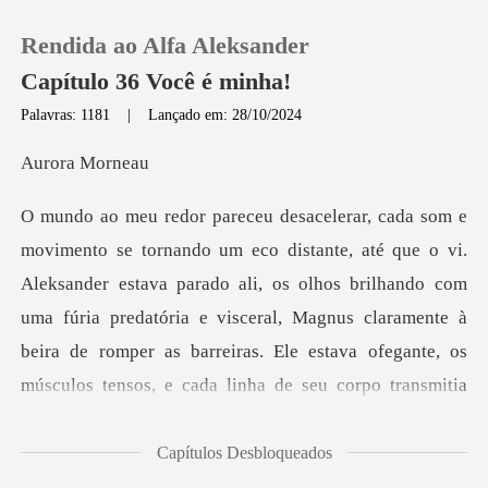
Rendida ao Alfa Aleksander
Capítulo 36 Você é minha!
Palavras: 1181
|
Lançado em: 28/10/2024
0
ra M
Loja
ander estava parado ali, os olhos brilhando com
Histórico
uma fúria predatória e visceral, Magnus claramente à
Sair
beira de r
Baixar App
Capítulos Desbloqueados