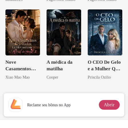
a rejeitei
Perder Sua
Verdadeira
Companheira
Nove
A médica da
O CEO De Gelo
Casamentos
matilha
e a Mulher Que
Rejeitados, Eu
Ele Jurou Odiar
Xiao Mao Mao
Cooper
Priscila Ozilio
Me Casei com o
Rival do Meu
Ex
Abrir
Reclame seu bônus no App