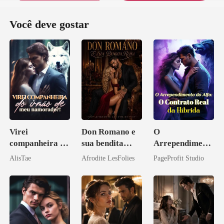
Você deve gostar
Virei
Don Romano e
O
companheira do
sua bendita
Arrependiment
irmão de meu
ruína
o do Alfa: O
AlisTae
Afrodite LesFolies
PageProfit Studio
namorado?!
Contrato Real
da Híbrida