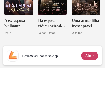
A ex-esposa
Da esposa
Uma armadilha
brilhante
ridicularizada à
inescapável
irmã que
Janie
Velvet Piston
AlisTae
ninguém ousa
desafiar
Abrir
Reclame seu bônus no App