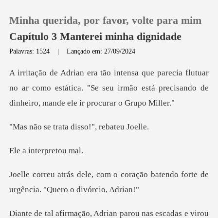
Minha querida, por favor, volte para mim
Capítulo 3 Manterei minha dignidade
Palavras: 1524
|
Lançado em: 27/09/2024
0
tuar
no ar como estática. "Se seu irmão está precisan
Loja
ata disso!", r
Histórico
nterpre
Sair
coração batendo forte de
Baixar App
urgên
nas escadas e virou