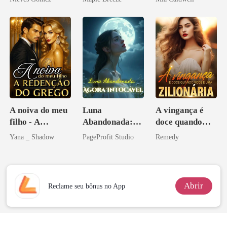
homem melhor
A noiva do meu
Luna
A vingança é
filho - A
Abandonada:
doce quando
Redenção do
Agora Intocável
você é uma
Yana _ Shadow
PageProfit Studio
Remedy
grego
zilionária
Abrir
Reclame seu bônus no App