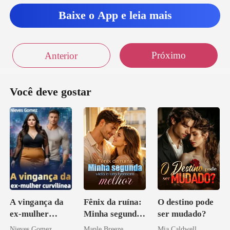
Baixe o App e leia mais
Próximo
Anterior
Você deve gostar
A vingança da
Fênix da ruína:
O destino pode
ex-mulher
Minha segunda
ser mudado?
curvilínea
vida e um
Nieves Gomez
Maple Breeze
Mia Caldwell