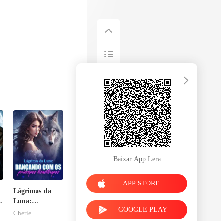
Baixar App Lera
APP STORE
Lágrimas da
o
Luna:
GOOGLE PLAY
Dançando com
Cherie
os príncipes