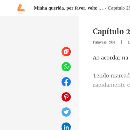
Minha querida, por favor, volte para mim
/
Capítulo 2
|
Palavras: 984
L
de