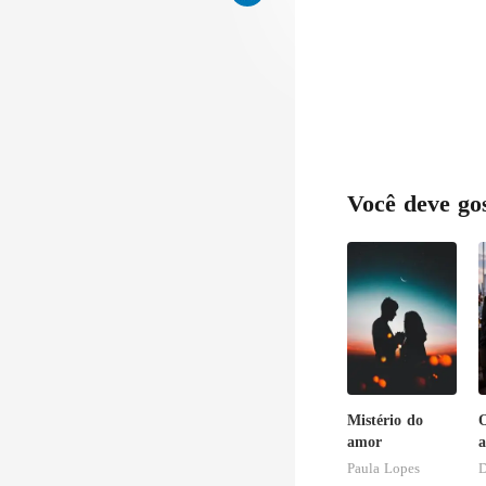
Você deve go
Mistério do
O
amor
a
a
Paula Lopes
D