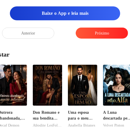
êutico lhe entr
Baixe o App e leia mais
Anterior
Próximo
star
utrora
Don Romano e
Uma esposa
A Luna
bandonada,
sua bendita
para o meu
descartada pel
gora intocável
ruína
irmão
Alfa
ecaf Demon
Afrodite LesFolies
Anabella Brianes
Velvet Piston