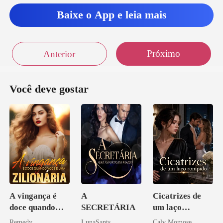
Baixe o App e leia mais
Próximo
Anterior
Você deve gostar
A vingança é
A
Cicatrizes de
doce quando
SECRETÁRIA
um laço
você é uma
rompido
Remedy
LunaSants
Calv Momose