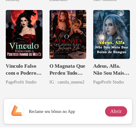
zilionária
Vínculo Falso
O Magnata Que
Adeus, Alfa.
com o Poderoso
Perdeu Tudo
Não Sou Mais
Inimigo do Meu
Inclusive Ela
Sua Bolsa de
PageProfit Studio
IG : camila_nuness2
PageProfit Studio
Ex
Sangue
Abrir
Reclame seu bônus no App