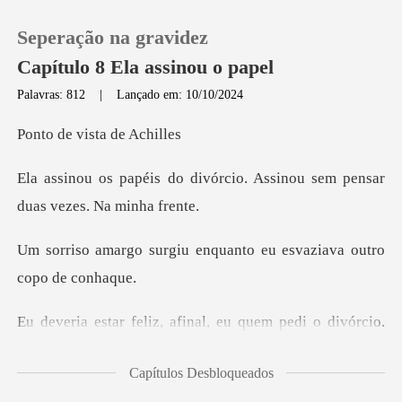
Seperação na gravidez
Capítulo 8 Ela assinou o papel
Palavras: 812
|
Lançado em: 10/10/2024
0
vista d
vórcio. Assinou sem pensar
Loja
Histórico
u enquanto eu esvaziava
Sair
o divórcio.
Baixar App
Mas... mas meu coração se sentiu
Capítulos Desbloqueados