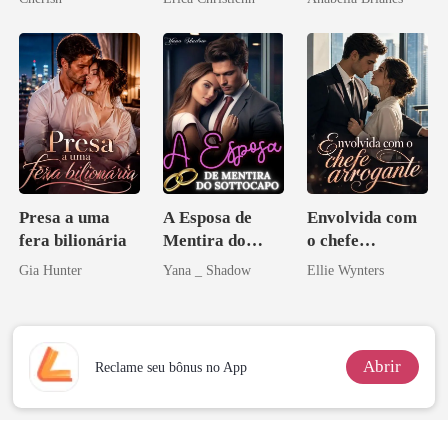
minha vida
Presa a uma
A Esposa de
Envolvida com
fera bilionária
Mentira do
o chefe
Sottocapo
arrogante
Gia Hunter
Yana _ Shadow
Ellie Wynters
Abrir
Reclame seu bônus no App