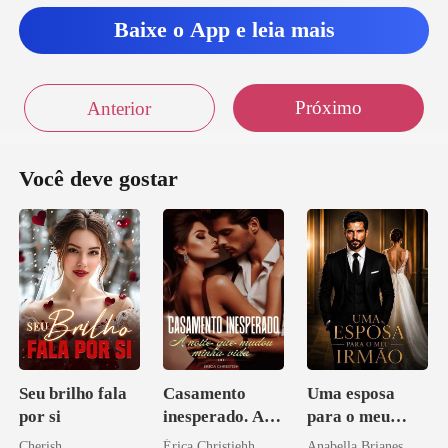
n e eu
Baixe o App e leia mais
Próximo
Anterior
Você deve gostar
Seu brilho fala
Casamento
Uma esposa
por si
inesperado. A
para o meu
noite que mudou
irmão
Cherish
Érica Christiehh
Anabella Brianes