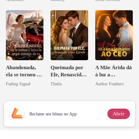
Psicopata :
zilionária
CONTRATO
DE SANGUE
Abandonada,
Queimada por
A Mãe Árida dá
ela se tornou a
Ele, Renascida
à luz a
noiva do arqui-
como Estrela
Sextuplos ao
Fading Signal
Thalia
Author Feathers
inimigo do ex
CEO
Abrir
Reclame seu bônus no App