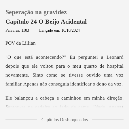
Seperação na gravidez
Capítulo 24 O Beijo Acidental
Palavras: 1103
|
Lançado em: 10/10/2024
0
da L
Loja
ou para o meu quarto de hospital
novamente. Sinto como se tivesse ou
Histórico
Sair
a direção.
Sentou-se na cadeira ao lado
Baixar App
Capítulos Desbloqueados