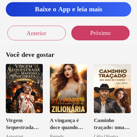
Baixe o App e leia mais
Próximo
Anterior
Você deve gostar
Virgem
A vingança é
Caminho
Sequestrada
doce quando
traçado: uma
pelo Mafioso
você é uma
babá na fazenda
Armotizei
Remedy
Célia Oliveira