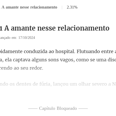
1 A amante nesse relacionamento
|
2.31%
11 A amante nesse relacionamento
ançado em: 17/10/2024
e 
a, ela captava alguns sons va
lançou um olhar severo a N
ssas você fez qu
—— Capítulo Bloqueado ——