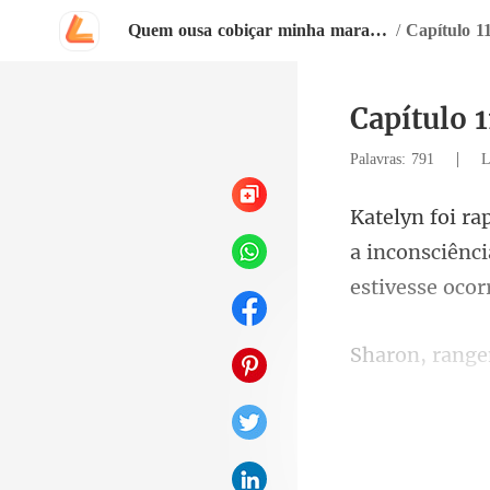
Quem ousa cobiçar minha maravilhosa rainha?
/
Capítulo 1
Capítulo 
|
Palavras: 791
L
a inconsciênci
ch