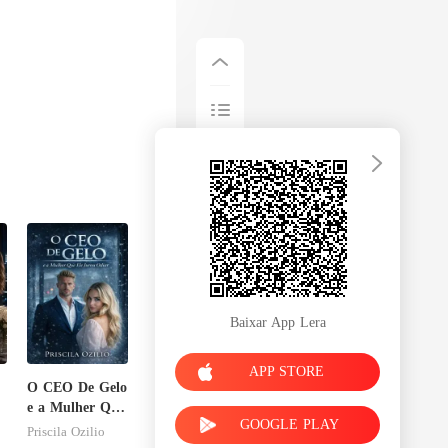
Baixar App Lera
APP STORE
O CEO De Gelo
e a Mulher Que
GOOGLE PLAY
Ele Jurou
Priscila Ozilio
Odiar