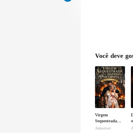
Você deve go
Virgem
Sequestrada
s
pelo Mafioso
r
Armotizei
Psicopata :