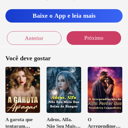
Baixe o App e leia mais
Próximo
Anterior
Você deve gostar
A garota que
Adeus, Alfa.
O
tentaram
Não Sou Mais
Arrependiment