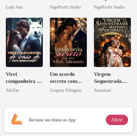
apagar
Sua Bolsa de
o do Alfa:
Lady Ann
PageProfit Studio
PageProfit Studio
Sangue
Perder Sua
Verdadeira
Companheira
Virei
Um acordo
Virgem
companheira do
secreto com
Sequestrada
irmão de meu
meu chefe
pelo Mafioso
AlisTae
Gregory Ellington
Armotizei
namorado?!
bilionário
Psicopata :
CONTRATO
DE SANGUE
Abrir
Reclame seu bônus no App