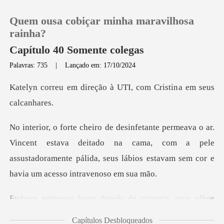
Quem ousa cobiçar minha maravilhosa
rainha?
Capítulo 40 Somente colegas
Palavras: 735
|
Lançado em: 17/10/2024
0
ção à UTI, com Cristin
Loja
Histórico
t estava deitado na cama, com a pele
assustadoramente pálida, seu
Sair
Baixar App
pois da cirurgia, seus ol
Capítulos Desbloqueados