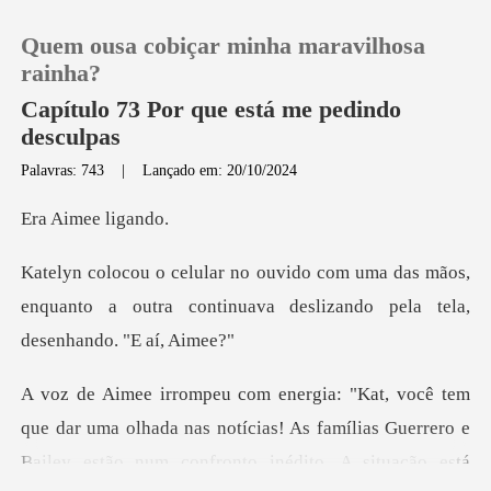
Quem ousa cobiçar minha maravilhosa
rainha?
Capítulo 73 Por que está me pedindo
desculpas
0
Palavras: 743
|
Lançado em: 20/10/2024
mee li
Loja
das mãos,
Histórico
enquanto a outra continuava desl
Sair
Baixar App
olhada nas notícias! As famílias Guerrero e
Bailey estão num con