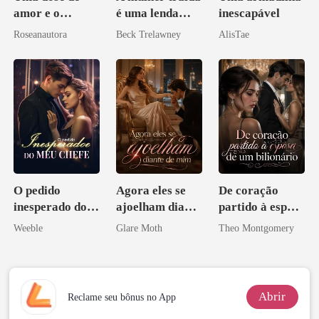
amor e o
é uma lenda
inescapável
coração de um
mundial
Roseanautora
Beck Trelawney
AlisTae
CEO, por favor
O pedido
Agora eles se
De coração
inesperado do
ajoelham diante
partido à esposa
meu chefe
de mim
de um bilionário
Weeble
Glare Moth
Theo Montgomery
Abrir
Reclame seu bônus no App