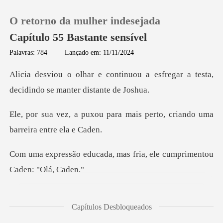
O retorno da mulher indesejada
Capítulo 55 Bastante sensível
Palavras: 784
|
Lançado em: 11/11/2024
0
uou a esfregar a testa,
decidin
Loja
ara mais perto, criando uma
Histórico
a, mas fria, ele cumprim
Sair
Baixar App
mão, alisando a parte do
Capítulos Desbloqueados
ve