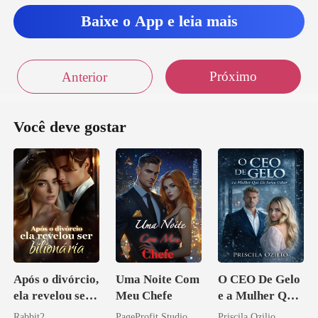
Baixe o App e leia mais
Próximo
Anterior
Você deve gostar
Após o divórcio,
Uma Noite Com
O CEO De Gelo
ela revelou ser
Meu Chefe
e a Mulher Que
bilionária
Ele Jurou Odiar
Rabbit2
PageProfit Studio
Priscila Ozilio