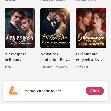
A ex-esposa
Noiva por
O diamante
brilhante
contrato - Bella
empoeirado
Mia
brilha
Janie
Afrodite LesFolies
Daylight
novamente
Abrir
Reclame seu bônus no App