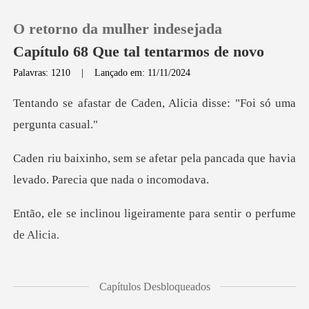
O retorno da mulher indesejada
Capítulo 68 Que tal tentarmos de novo
Palavras: 1210
|
Lançado em: 11/11/2024
0
aden, Alicia disse: "Foi
Loja
r pela pancada que havia
levado.
Histórico
ligeiramente para senti
Sair
Baixar App
e tocarem, seus lábios
Capítulos Desbloqueados
frios roçan