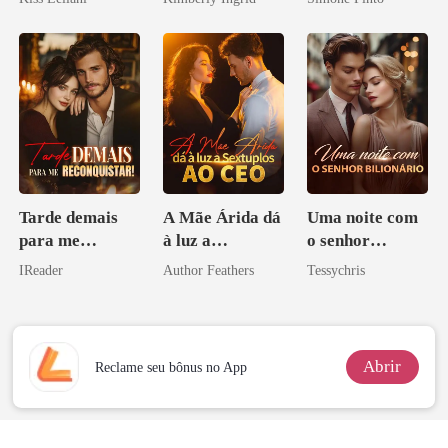
escrava do rei
maligno
Tarde demais
A Mãe Árida dá
Uma noite com
para me
à luz a
o senhor
reconquistar!
Sextuplos ao
Bilionário
IReader
Author Feathers
Tessychris
CEO
Abrir
Reclame seu bônus no App