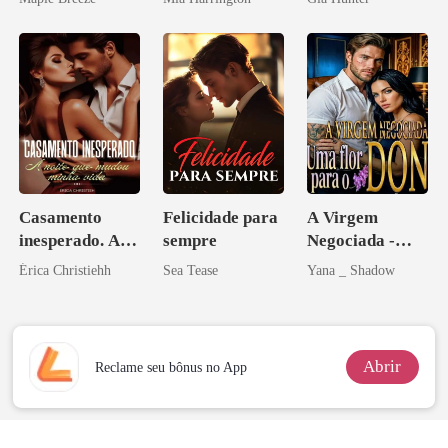
homem melhor
Casamento
Felicidade para
A Virgem
inesperado. A
sempre
Negociada -
noite que mudou
Uma flor para o
Érica Christiehh
Sea Tease
Yana _ Shadow
minha vida
Don
Abrir
Reclame seu bônus no App