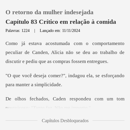
O retorno da mulher indesejada
Capítulo 83 Crítico em relação à comida
Palavras: 1224
|
Lançado em: 11/11/2024
0
uliar de Canden, Alicia não se deu ao trabalho de
Loja
indagou ela, se esforçando
Histórico
Sair
pondeu com um tom
preguiçoso
Baixar App
Capítulos Desbloqueados
de ele