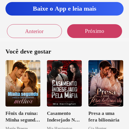
Baixe o App e leia mais
Próximo
Anterior
Você deve gostar
Fênix da ruína:
Casamento
Presa a uma
Minha segunda
Indesejado Na
fera bilionária
vida e um
Máfia
Maple Breeze
Mia Harrington
Gia Hunter