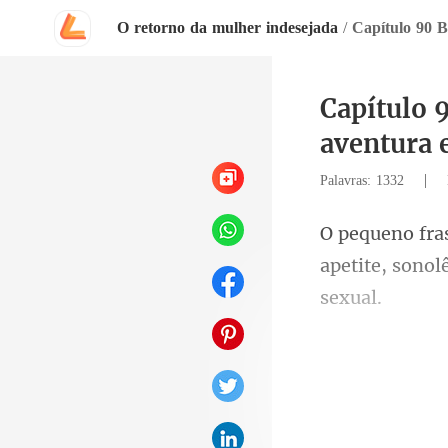
O retorno da mulher indesejada
/
Capítulo 
aventura
|
Palavras: 1332
apetite, sonol
um sorriso mal