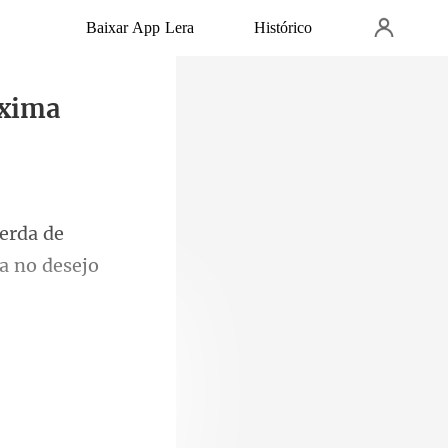
Baixar App Lera
Histórico
óxima
erda de
com