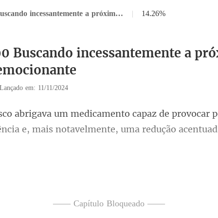
Capítulo 90 Buscando incessantemente a próxima aventura emocionante
|
14.26%
90 Buscando incessantemente a pr
 emocionante
Lançado em: 11/11/2024
provocar p
ência e, mais nota
icioso nos lábios. "Foi feita especialmente pa
—— Capítulo Bloqueado ——