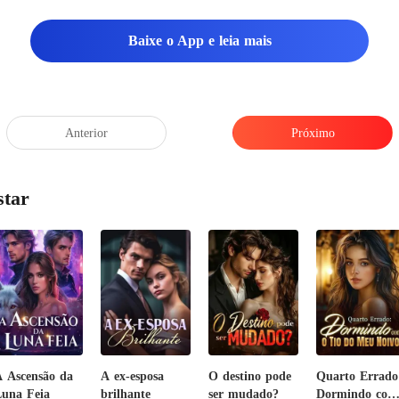
Baixe o App e leia mais
Anterior
Próximo
star
 Ascensão da
A ex-esposa
O destino pode
Quarto Errado
una Feia
brilhante
ser mudado?
Dormindo com