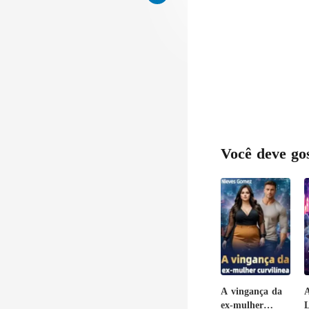
Você deve go
A vingança da
A
ex-mulher
L