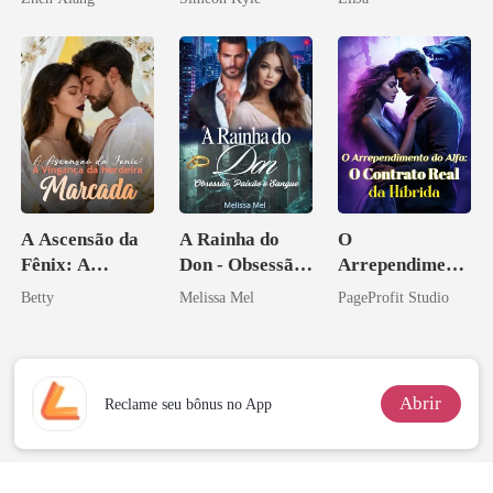
pelo
Ascende
Arrependiment
o
A Ascensão da
A Rainha do
O
Fênix: A
Don - Obsessão,
Arrependiment
Vingança da
Paixão e Sangue
o do Alfa: O
Betty
Melissa Mel
PageProfit Studio
Herdeira
Contrato Real
Marcada
da Híbrida
Abrir
Reclame seu bônus no App