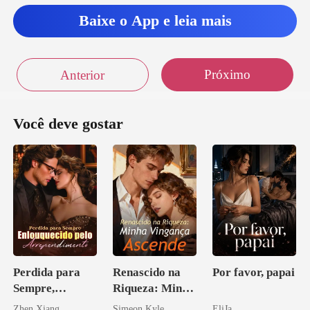
Baixe o App e leia mais
Próximo
Anterior
Você deve gostar
Perdida para
Renascido na
Por favor, papai
Sempre,
Riqueza: Minha
Enlouquecido
Vingança
Zhen Xiang
Simeon Kyle
EliJa