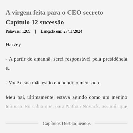
A virgem feita para o CEO secreto
Capítulo 12 sucessão
Palavras: 1209
|
Lançado em: 27/11/2024
0
rv
, serei responsável
Loja
Histórico
ãe estão enche
Sair
Nathan Novack, assumir que
Baixar App
estava ficando velho e que não poderia mais fazer tu
Capítulos Desbloqueados