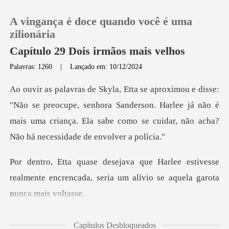
A vingança é doce quando você é uma
zilionária
Capítulo 29 Dois irmãos mais velhos
Palavras: 1260
|
Lançado em: 10/12/2024
0
Loja
eocupe, senhora Sanderson. Harlee já não é
mais uma criança. Ela sab
Histórico
estivesse
Sair
realmente encrencada, seria um al
Baixar App
qu
Capítulos Desbloqueados