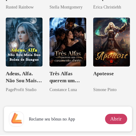
Preciosa
noite que mudou
Rusted Rainbow
Stella Montgomery
Érica Christiehh
princesa de uma
minha vida
família
mafiosa!
Adeus, Alfa.
Três Alfas
Apoteose
Não Sou Mais
querem um
Sua Bolsa de
casamento
PageProfit Studio
Constance Luna
Simone Pinto
Sangue
aberto
Abrir
Reclame seu bônus no App