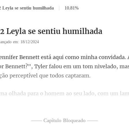
2 Leyla se sentiu humilhada
|
10.81%
32 Leyla se sentiu humilhada
ançado em: 18/12/2024
or Bennett?", Tyler falou em um tom nivelado
em ao seu lado, com um lam
nt disparou com
—— Capítulo Bloqueado ——