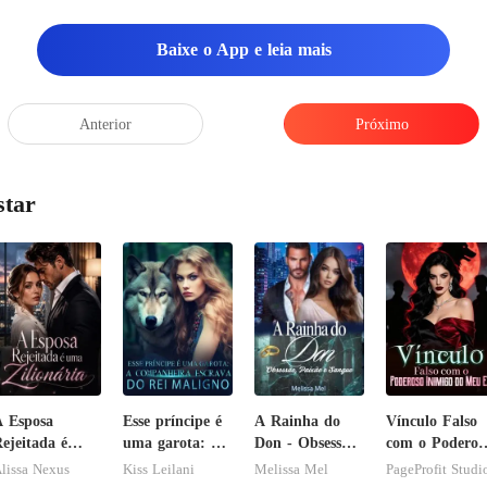
Baixe o App e leia mais
Anterior
Próximo
star
 Esposa
Esse príncipe é
A Rainha do
Vínculo Falso
ejeitada é
uma garota: A
Don - Obsessão,
com o Poderos
ma Zilionária
companheira
Paixão e
Inimigo do Me
lissa Nexus
Kiss Leilani
Melissa Mel
PageProfit Studi
escrava do rei
Sangue
Ex