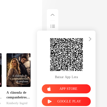
Baixar App Lera
APP STORE
A cláusula de
o
companheiros
GOOGLE PLAY
u
do professor
o
Kimberly Ingrid