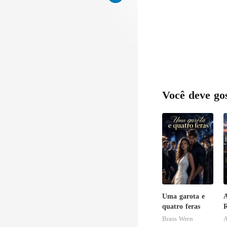
Você deve go
Uma garota e
A
quatro feras
R
u
Brass Wren
A