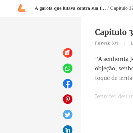
A garota que lutava contra sua família
/
Capítulo 3
Capítulo 
|
Palavras: 894
L
objeção, senh