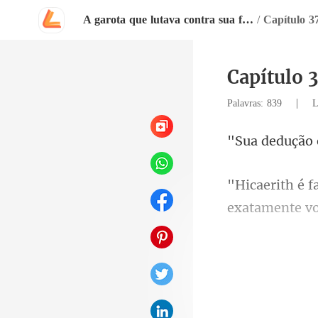
A garota que lutava contra sua família
/
Capítulo 3
Capítulo 
|
Palavras: 839
L
exatamente vo
em silênc