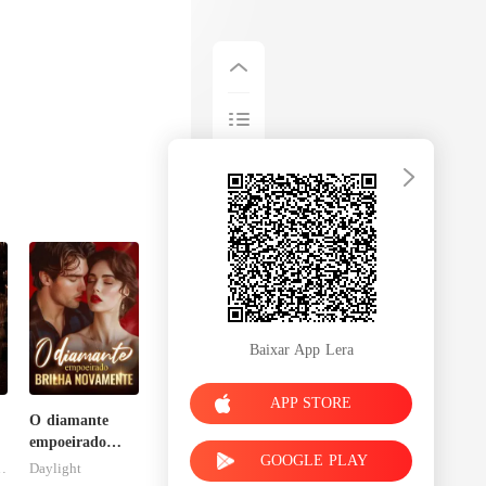
Baixar App Lera
APP STORE
O diamante
empoeirado
GOOGLE PLAY
brilha
esFolies
Daylight
novamente