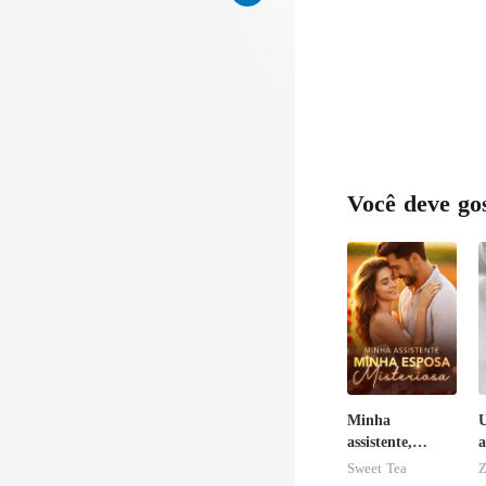
Você deve go
Minha
assistente,
a
minha esposa
Sweet Tea
Z
misteriosa