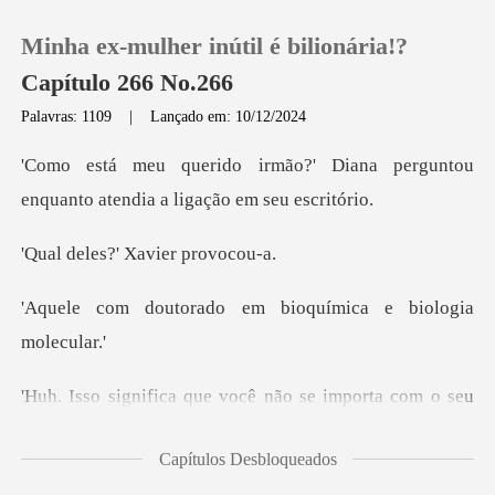
Minha ex-mulher inútil é bilionária!?
Capítulo 266 No.266
Palavras: 1109
|
Lançado em: 10/12/2024
0
Diana perguntou
enquanto aten
Loja
s?' Xavier
Histórico
do em bioquímica e
Sair
não se importa com o seu
Baixar App
outro
Capítulos Desbloqueados
com ele agora, posso