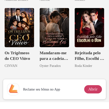
o magnata
Os Trigêmeos
Mandaram-me
Rejeitada pelo
do CEO Viúvo
para a cadeia?
Filho, Escolhi o
Agora me
Don
CINVAN
Oyster Paradox
Roda Kinder
vejam esmagá-
los
Abrir
Reclame seu bônus no App