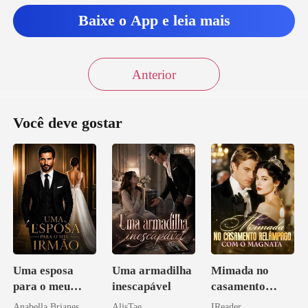
Baixe o App e leia mais
Anterior
Você deve gostar
Uma esposa
Uma armadilha
Mimada no
para o meu
inescapável
casamento
irmão
relâmpago com
Anabella Brianes
AlisTae
IReader